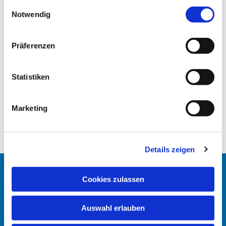
gesammelt haben.
E
Notwendig
i
n
w
Präferenzen
i
l
l
Statistiken
i
g
Marketing
u
n
g
Details zeigen
s
a
u
Startseite
Cookies zulassen
s
w
Erlöserkirche
Auswahl erlauben
a
h