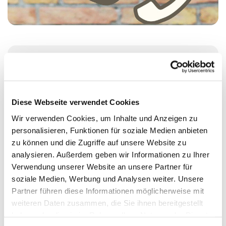
Montag, 19. Oktober 2026, 14:00 - 17:00
Uhr
Diese Webseite verwendet Cookies
St. Johanniskirche, Alt-Moabit 25, 10559
Wir verwenden Cookies, um Inhalte und Anzeigen zu
Berlin
personalisieren, Funktionen für soziale Medien anbieten
zu können und die Zugriffe auf unsere Website zu
analysieren. Außerdem geben wir Informationen zu Ihrer
Judith Göde
Verwendung unserer Website an unsere Partner für
soziale Medien, Werbung und Analysen weiter. Unsere
Partner führen diese Informationen möglicherweise mit
weiteren Daten zusammen, die Sie ihnen bereitgestellt
haben oder die sie im Rahmen Ihrer Nutzung der Dienste