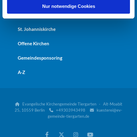
Heilandskirche
l
Nur notwendige Cookies
Kaiser-Friedrich-Gedächtniskirche
St. Johanniskirche
Offene Kirchen
Gemeindesponsoring
A-Z
Evangelische Kirchengemeinde Tiergarten · Alt-Moabit

25, 10559 Berlin
+49303943498
kuesterei@ev-


gemeinde-tiergarten.de