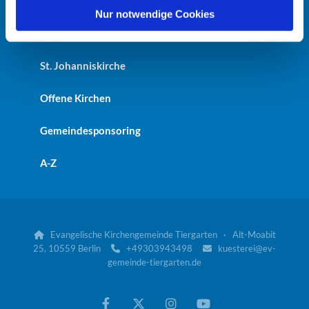
Heilandskirche
l
Nur notwendige Cookies
Kaiser-Friedrich-Gedächtniskirche
St. Johanniskirche
Offene Kirchen
Gemeindesponsoring
A-Z
Evangelische Kirchengemeinde Tiergarten · Alt-Moabit

25, 10559 Berlin
+49303943498
kuesterei@ev-


gemeinde-tiergarten.de