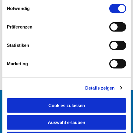
gesammelt haben.
E
Notwendig
i
n
w
Präferenzen
i
l
l
Statistiken
i
g
Marketing
u
n
g
Details zeigen
s
a
u
Startseite
Cookies zulassen
s
w
Erlöserkirche
Auswahl erlauben
a
h