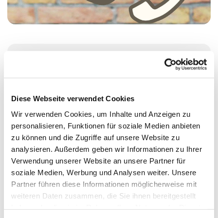
Montag, 14. Dezember 2026, 14:00 - 17:00
Uhr
Diese Webseite verwendet Cookies
St. Johanniskirche, Alt-Moabit 25, 10559
Wir verwenden Cookies, um Inhalte und Anzeigen zu
Berlin
personalisieren, Funktionen für soziale Medien anbieten
zu können und die Zugriffe auf unsere Website zu
analysieren. Außerdem geben wir Informationen zu Ihrer
Judith Göde
Verwendung unserer Website an unsere Partner für
soziale Medien, Werbung und Analysen weiter. Unsere
Partner führen diese Informationen möglicherweise mit
weiteren Daten zusammen, die Sie ihnen bereitgestellt
haben oder die sie im Rahmen Ihrer Nutzung der Dienste