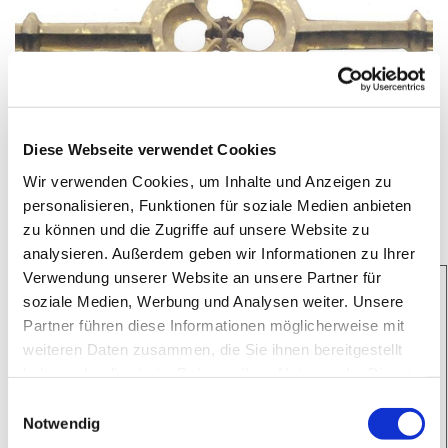
Diese Webseite verwendet Cookies
Wir verwenden Cookies, um Inhalte und Anzeigen zu
Traueranzeige
personalisieren, Funktionen für soziale Medien anbieten
zu können und die Zugriffe auf unsere Website zu
analysieren. Außerdem geben wir Informationen zu Ihrer
Verwendung unserer Website an unsere Partner für
soziale Medien, Werbung und Analysen weiter. Unsere
Partner führen diese Informationen möglicherweise mit
weiteren Daten zusammen, die Sie ihnen bereitgestellt
haben oder die sie im Rahmen Ihrer Nutzung der Dienste
gesammelt haben.
E
Notwendig
i