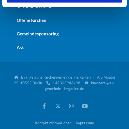
St. Johanniskirche
Offene Kirchen
Gemeindesponsoring
A-Z
Evangelische Kirchengemeinde Tiergarten · Alt-Moabit

25, 10559 Berlin
+49303943498
kuesterei@ev-


gemeinde-tiergarten.de
Kontaktinformationen
Impressum