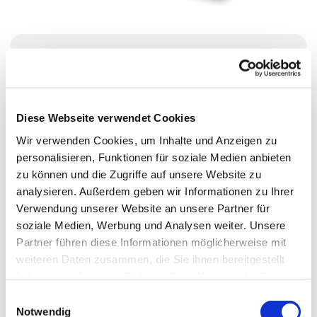
Freitag, 9. Oktober 2026, 17:30 Uhr
Meerbaum-Haus, Siegmunds Hof 20,
Diese Webseite verwendet Cookies
10555 Berlin
Wir verwenden Cookies, um Inhalte und Anzeigen zu
personalisieren, Funktionen für soziale Medien anbieten
Judith Göde
zu können und die Zugriffe auf unsere Website zu
analysieren. Außerdem geben wir Informationen zu Ihrer
Verwendung unserer Website an unsere Partner für
soziale Medien, Werbung und Analysen weiter. Unsere
Partner führen diese Informationen möglicherweise mit
weiteren Daten zusammen, die Sie ihnen bereitgestellt
haben oder die sie im Rahmen Ihrer Nutzung der Dienste
gesammelt haben.
E
Notwendig
i