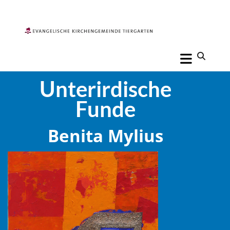
Unterirdische
Funde
Benita Mylius