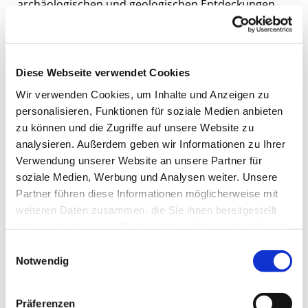
archäologischen und geologischen Entdeckungen
auseinander, die unser Verständnis der
menschlichen Herkunft und der Erdgeschichte
geprägt haben. Gleichzeitig kommen durch den
Klimawandel unentdeckte Funde zum Vorschein.
Diese Webseite verwendet Cookies
Ihre Objekt-Ölbilder bieten dreidimensionale
Wir verwenden Cookies, um Inhalte und Anzeigen zu
Einblicke in die verschiedenen Erdschichten, indem
personalisieren, Funktionen für soziale Medien anbieten
sie eine quadratische Fläche ausschneidet und sie
zu können und die Zugriffe auf unsere Website zu
mit geschichteten, immer kleiner werdenden
analysieren. Außerdem geben wir Informationen zu Ihrer
Passepartouts versieht. Mit dieser auf dem Kopf
Verwendung unserer Website an unsere Partner für
stehenden Stufenpyramide kreiert sie einen
soziale Medien, Werbung und Analysen weiter. Unsere
illusionistischen, Bild-in-Bild Effekt. In der Tiefe,
Partner führen diese Informationen möglicherweise mit
offenbaren sich abstrahierte Figuren und Objekte,
weiteren Daten zusammen, die Sie ihnen bereitgestellt
die eine Verbindung zu unserer Vergangenheit
haben oder die sie im Rahmen Ihrer Nutzung der Dienste
gesammelt haben.
herstellen. Der in der Farbe vermischte Sand um die
E
Vertiefung herum steht symbolisch für den Moment
Notwendig
i
einer Ausgrabung.
n
Unterirdische Funde ist eine Fortsetzung
w
Präferenzen