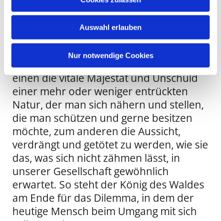
MV in St. Georgen Wismar 2012, ISBN
s
978-3-9812786-6
w
Auswahl erlauben
a
h
l
Nur notwendige Cookies
[…] Der Hirsch verkörpert dabei zum
einen die vitale Majestät und Unschuld
einer mehr oder weniger entrückten
Natur, der man sich nähern und stellen,
die man schützen und gerne besitzen
möchte, zum anderen die Aussicht,
verdrängt und getötet zu werden, wie sie
das, was sich nicht zähmen lässt, in
unserer Gesellschaft gewöhnlich
erwartet. So steht der König des Waldes
am Ende für das Dilemma, in dem der
heutige Mensch beim Umgang mit sich