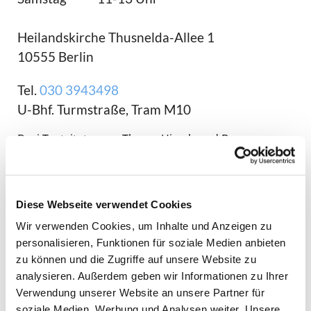
Heilandskirche Thusnelda-Allee 1
10555 Berlin
Tel.
030 3943498
U-Bhf. Turmstraße, Tram M10
Drei Textzitate zum Thema Hirsch und Bezug zum
Kirchenraum
Seelische Beschaffenheit zu erfassen,
hat das christliche Andachtsbedürfnis
Diese Webseite verwendet Cookies
seit Jahrhunderten als malerische
Wir verwenden Cookies, um Inhalte und Anzeigen zu
Aufgabe gestellt und insofern auf die
personalisieren, Funktionen für soziale Medien anbieten
Moderne vorbereitet. Nie galt dabei
zu können und die Zugriffe auf unsere Website zu
Beseelung als rein menschliche
analysieren. Außerdem geben wir Informationen zu Ihrer
Eigenschaft, sondern als durchaus
Verwendung unserer Website an unsere Partner für
animalische, wenn nicht generell
soziale Medien, Werbung und Analysen weiter. Unsere