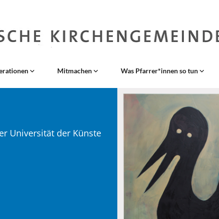
erationen
Mitmachen
Was Pfarrer*innen so tun
r Universität der Künste