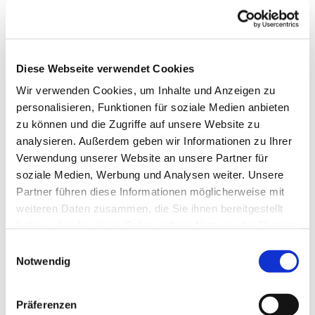
Diese Webseite verwendet Cookies
Wir verwenden Cookies, um Inhalte und Anzeigen zu
personalisieren, Funktionen für soziale Medien anbieten
zu können und die Zugriffe auf unsere Website zu
analysieren. Außerdem geben wir Informationen zu Ihrer
Verwendung unserer Website an unsere Partner für
soziale Medien, Werbung und Analysen weiter. Unsere
Partner führen diese Informationen möglicherweise mit
weiteren Daten zusammen, die Sie ihnen bereitgestellt
haben oder die sie im Rahmen Ihrer Nutzung der Dienste
gesammelt haben.
E
Notwendig
i
n
RETO KLAR, geboren 1967 in Hamburg, ist
w
Präferenzen
Cheffotograf bei der Funke Mediengruppe und
i