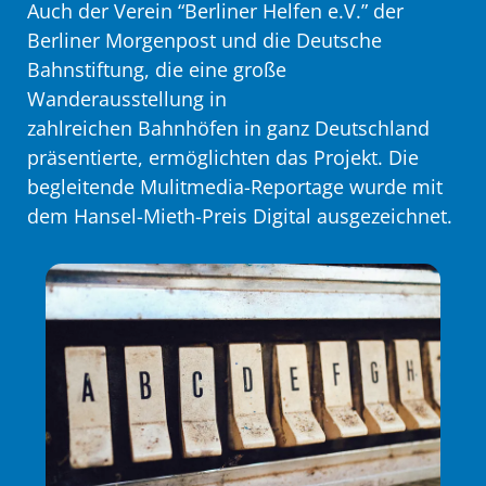
Auch der Verein “Berliner Helfen e.V.” der
Berliner Morgenpost und die Deutsche
Bahnstiftung, die eine große
Wanderausstellung in
zahlreichen Bahnhöfen in ganz Deutschland
präsentierte, ermöglichten das Projekt. Die
begleitende Mulitmedia-Reportage wurde mit
dem Hansel-Mieth-Preis Digital ausgezeichnet.