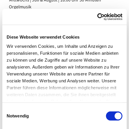
Mittwochs | Juli & August | 18:00 Uhr 30 Minuten
Orgelmusik
Eine halbe Stunde Musik zur Wochenmitte:
abwechslungsreiche Programme, große und kleine
Diese Webseite verwendet Cookies
Werke, bekannte Namen und neue Musiker*innen an der
Wir verwenden Cookies, um Inhalte und Anzeigen zu
Orgel.
personalisieren, Funktionen für soziale Medien anbieten
zu können und die Zugriffe auf unsere Website zu
analysieren. Außerdem geben wir Informationen zu Ihrer
Es musizieren die Kirchenmusiker der Gemeinde
Tobias
Verwendung unserer Website an unsere Partner für
Koriath
und
Ralf Lützelschwab
, dazu
Jonas
soziale Medien, Werbung und Analysen weiter. Unsere
Sandmeier
mit seinen Schüler*innen aus dem C-Kurs.
Partner führen diese Informationen möglicherweise mit
Erstmals dabei:
Johannes Weber (
Kantor in der
weiteren Daten zusammen, die Sie ihnen bereitgestellt
Kirchengemeinde Kreuzberg).
haben oder die sie im Rahmen Ihrer Nutzung der Dienste
gesammelt haben.
E
Notwendig
i
Im Mittelpunkt steht die Orgel von
Gerhard Schmid
: Seine
n