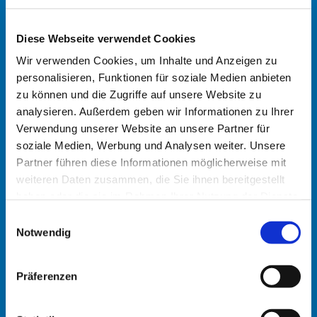
Diese Webseite verwendet Cookies
Transmute KünstlerInnen der UdK
Wir verwenden Cookies, um Inhalte und Anzeigen zu
personalisieren, Funktionen für soziale Medien anbieten
zu können und die Zugriffe auf unsere Website zu
analysieren. Außerdem geben wir Informationen zu Ihrer
Verwendung unserer Website an unsere Partner für
soziale Medien, Werbung und Analysen weiter. Unsere
Partner führen diese Informationen möglicherweise mit
weiteren Daten zusammen, die Sie ihnen bereitgestellt
haben oder die sie im Rahmen Ihrer Nutzung der Dienste
gesammelt haben.
E
Notwendig
i
n
w
Präferenzen
i
© Ingmar Bruhn
l
Die Farbe spricht - Ingmar Bruhn